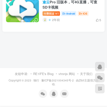
途云
Pro 旧版本，可4G直播，可查
SD卡视频
付费阅读
1
Android
IOS
￥
2年前
5
友链申请:
RE1IFE's Blog
vtronjs 网站
关于我们
Copyright © 2023 ·
独行
·
豫ICP备2021004345号-2
· 由
Zibll主题
强力驱
动.