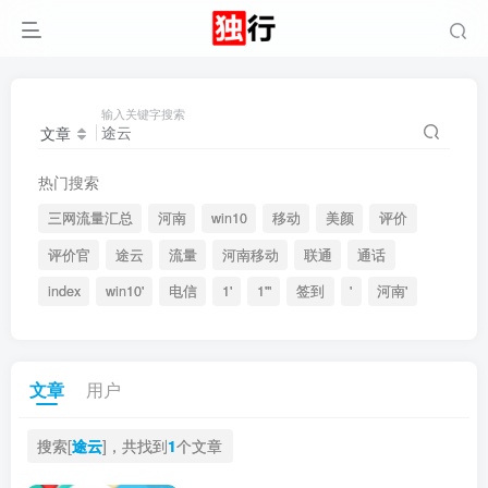
输入关键字搜索
文章
热门搜索
三网流量汇总
河南
win10
移动
美颜
评价
评价官
途云
流量
河南移动
联通
通话
index
win10'
电信
1'
1'"
签到
'
河南'
文章
用户
搜索[
途云
]，共找到
1
个文章