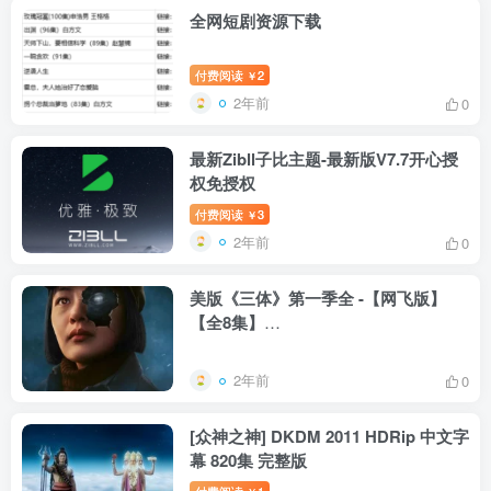
全网短剧资源下载
付费阅读
2
￥
2年前
0
最新Zibll子比主题-最新版V7.7开心授
权免授权
付费阅读
3
￥
2年前
0
美版《三体》第一季全 -【网飞版】
【全8集】
3.Body.Problem.Wallfacer.1080p.HD
中英双字 下载
2年前
0
[众神之神] DKDM 2011 HDRip 中文字
幕 820集 完整版
付费阅读
1