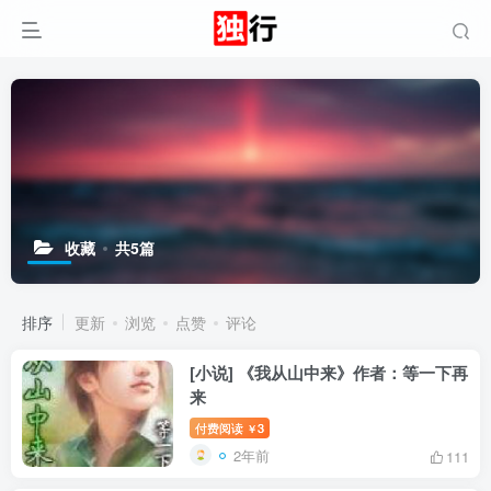
收藏
共5篇
排序
更新
浏览
点赞
评论
[小说] 《我从山中来》作者：等一下再
来
付费阅读
3
￥
2年前
111