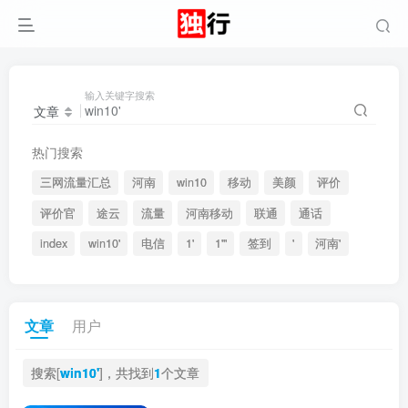
输入关键字搜索
文章
热门搜索
三网流量汇总
河南
win10
移动
美颜
评价
评价官
途云
流量
河南移动
联通
通话
index
win10'
电信
1'
1'"
签到
'
河南'
文章
用户
搜索[
win10'
]，共找到
1
个文章