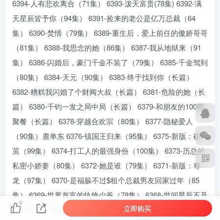
0
立即购买