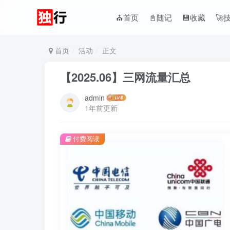
⛪首页
📓随记
💾收藏
🚀
首页
活动
正文
【2025.06】三网流量汇总
admin
1年前更新
付费阅读