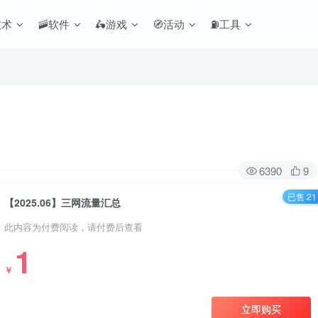
技术
🚠软件
🛵游戏
🧭活动
⛽工具
6390
9
已售 21
【2025.06】三网流量汇总
此内容为付费阅读，请付费后查看
1
￥
立即购买