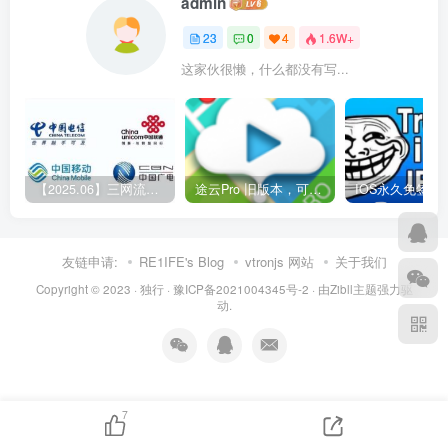
admin
23
0
4
1.6W+
这家伙很懒，什么都没有写...
【2025.06】三网流量汇总
途云Pro 旧版本，可4G直播，可查SD卡视频
友链申请:
RE1IFE's Blog
vtronjs 网站
关于我们
Copyright © 2023 ·
独行
·
豫ICP备2021004345号-2
· 由
Zibll主题
强力驱
动.
7